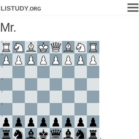
listudy
.org
Mr.
1
2
3
4
5
6
7
8
H
G
F
E
D
C
B
A