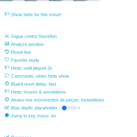
Show hints for this move!
Jogue contra Stockfish
Analyze position
Reset line
Favorite study
Hints: until played 2x
Comments: when hints show
Board reset delay: fast
Hints: moves & annotations
Atraso nos movimentos de peças:
Instantâneo
Max depth:
placeholder
-
+
Jump to key move: on