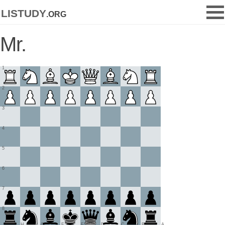
listudy
.org
Mr.
1
2
3
4
5
6
7
8
H
G
F
E
D
C
B
A