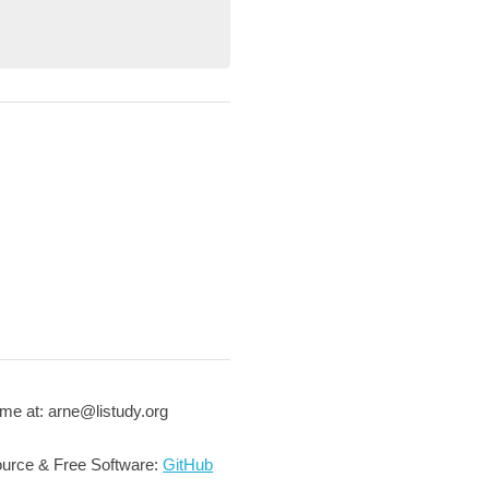
me at: arne@listudy.org
urce & Free Software:
GitHub