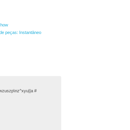
show
de peças:
Instantâneo
wzuszp\nz^xyu||a #