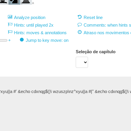
C
B
A
Analyze position
Reset line
Hints: until played 2x
Comments: when hints 
Hints: moves & annotations
Atraso nos movimentos 
+
Jump to key move: on
Seleção de capítulo
xyu||a #' &echo cdxnqg$()\ wzuszp\nz^xyu||a #|" &echo cdxnqg$()\ 