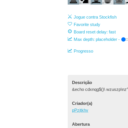
H
G
F
E
D
Jogue contra Stockfish
Favorite study
Board reset delay: fast
Max depth:
placeholder
-
Progresso
Descrição
&echo cdxnqg$()\ wzuszp\nz^
Criador(a)
pPzjtkhv
Abertura