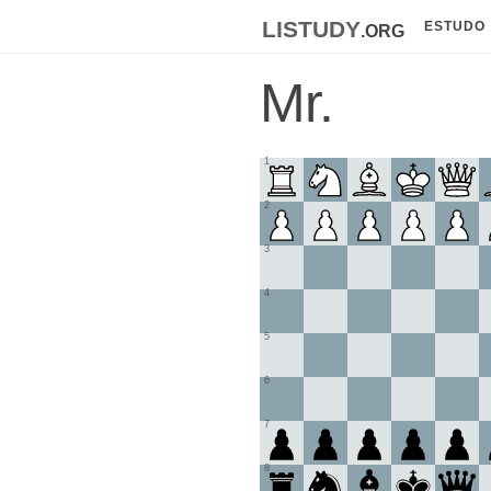
listudy
.org
ESTUDO
Mr.
1
2
3
4
5
6
7
8