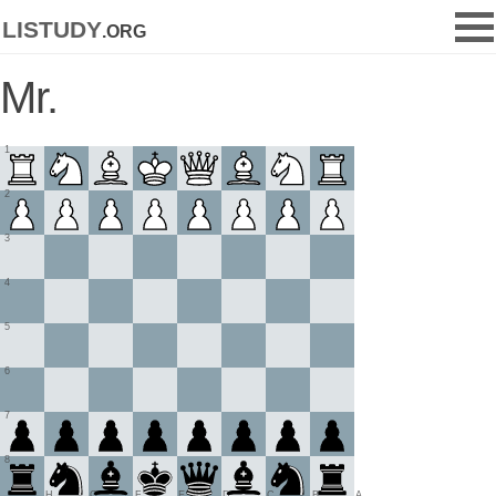
listudy
.org
Mr.
1
2
3
4
5
6
7
8
H
G
F
E
D
C
B
A