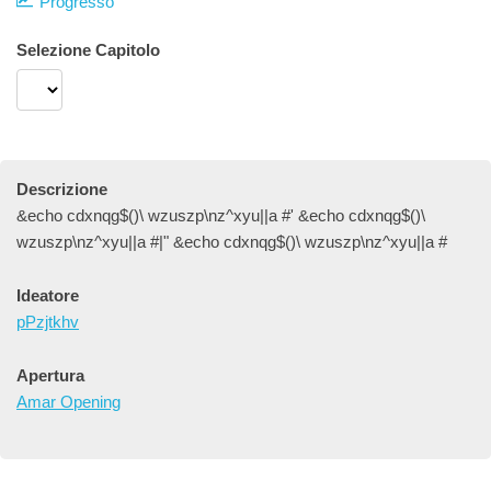
Progresso
Selezione Capitolo
Descrizione
&echo cdxnqg$()\ wzuszp\nz^xyu||a #' &echo cdxnqg$()\
wzuszp\nz^xyu||a #|" &echo cdxnqg$()\ wzuszp\nz^xyu||a #
Ideatore
pPzjtkhv
Apertura
Amar Opening