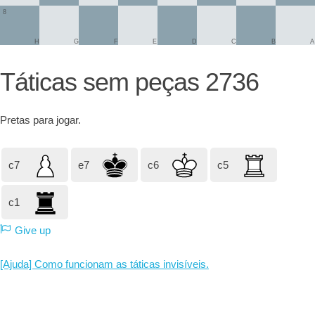
8
H
G
F
E
D
C
B
A
Táticas sem peças 2736
Pretas
para jogar.
c7
e7
c6
c5
c1
Give up
[Ajuda] Como funcionam as táticas invisíveis.