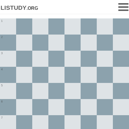
listudy
.org
1
2
3
4
5
6
7