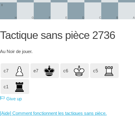
8
H
G
F
E
D
C
B
A
Tactique sans pièce 2736
Au
Noir
de jouer.
c7
e7
c6
c5
c1
Give up
[Aide] Comment fonctionnent les tactiques sans pièce.