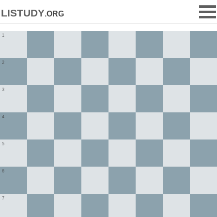
listudy
.org
1
2
3
4
5
6
7