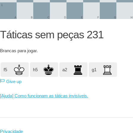
1
A
B
C
D
E
F
G
H
Táticas sem peças 231
Brancas
para jogar.
f5
h5
a2
g1
Give up
[Ajuda] Como funcionam as táticas invisíveis.
Privacidade