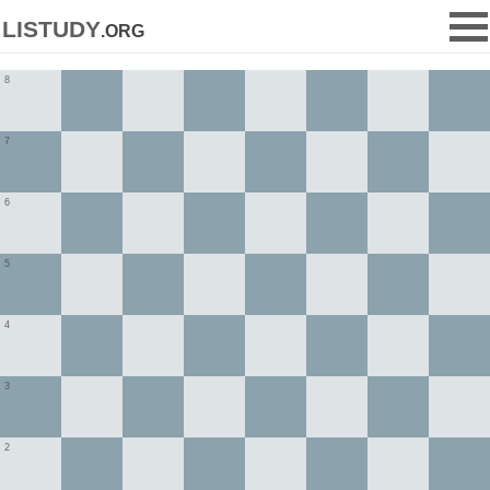
listudy
.org
8
7
6
5
4
3
2