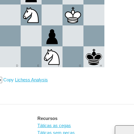
D
E
F
G
H
Copy
Lichess Analysis
Recursos
Táticas as cegas
Táticas sem peças