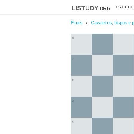
listudy
.org
ESTUDO
Finais
Cavaleiros, bispos e 
8
7
6
5
4