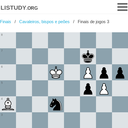
listudy
.org
Finais
Cavaleiros, bispos e peões
Finais de jogos 3
8
7
6
5
4
3