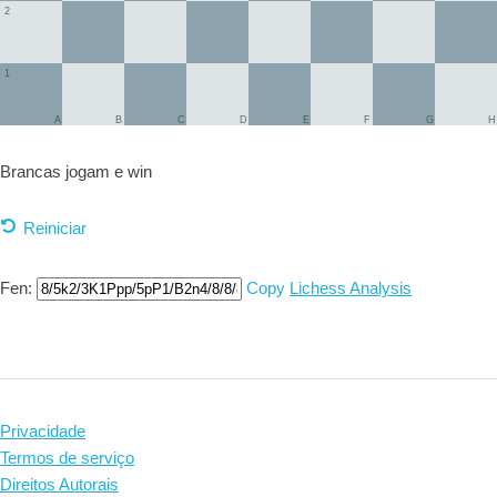
2
1
A
B
C
D
E
F
G
H
Brancas jogam e
win
Reiniciar
Fen:
Copy
Lichess Analysis
Privacidade
Termos de serviço
Direitos Autorais