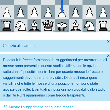
2
1
A
B
C
D
E
F
G
H
🞫
🛈
Inizio allenamento.
🞫
Di default le frecce forniranno dei suggerimenti per mostrare quali
mosse sono presenti in questo studio. Utilizzando le opzioni
sottostanti è possibile controllare per quante mosse le frecce o i
suggerimenti devono rimanere visibili. Di default rimangono
visibili finché tutte le mosse di una posizione non sono state
giocate due volte. Eventuali annotazioni non giocabili dallo studio
o dal file PGN appariranno come frecce trasparenti.
Mostra i suggerimenti per questa mossa!