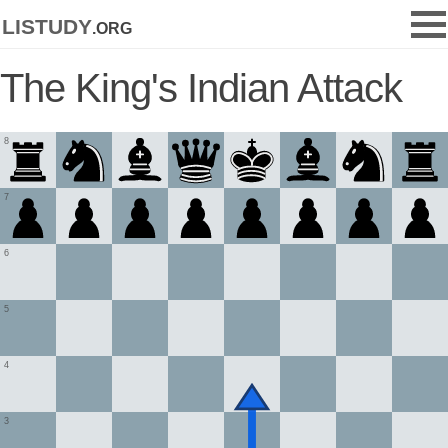
listudy
.org
The King's Indian Attack
8
7
6
5
4
3