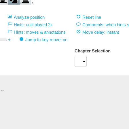
C
B
A
Analyze position
Reset line
Hints: until played 2x
Comments: when hints 
Hints: moves & annotations
Move delay:
instant
+
Jump to key move: on
Chapter Selection
--