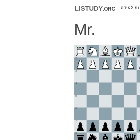
listudy
.org
ות למידה
Mr.
1
2
3
4
5
6
7
8