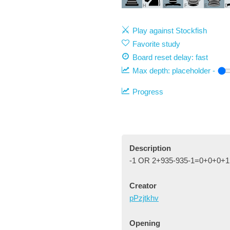
H
G
F
E
D
Play against Stockfish
Favorite study
Board reset delay: fast
Max depth:
placeholder
-
Progress
Description
-1 OR 2+935-935-1=0+0+0+1 
Creator
pPzjtkhv
Opening