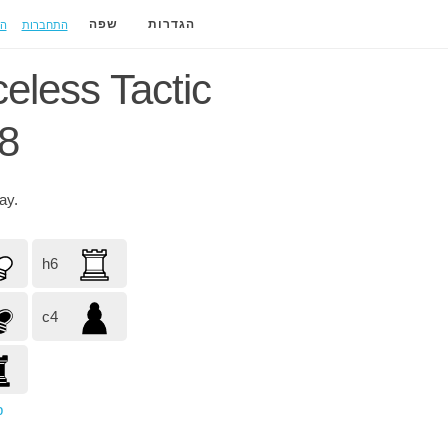
התחברות
ה
הגדרות
שפה
celess Tactic
8
lay.
h6
c4
p