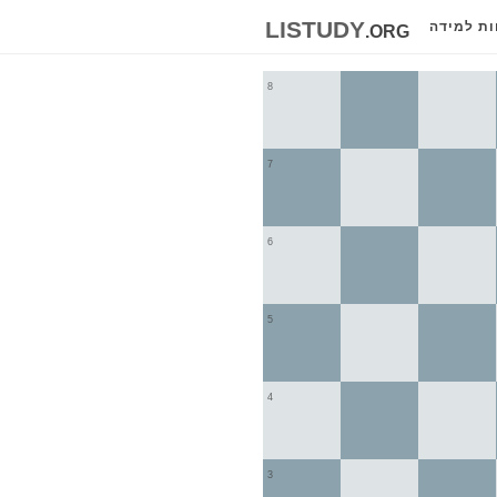
listudy
.org
ות למידה
8
7
6
5
4
3