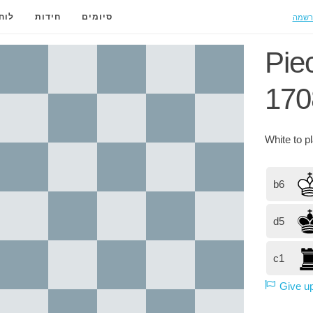
רשמה
סיומים
חידות
לוח
Pie
170
White
to p
b6
d5
c1
Give u