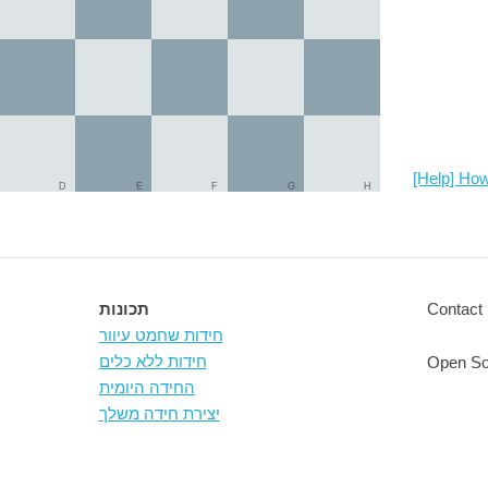
[Help] How
D
E
F
G
H
Contact 
תכונות
חידות שחמט עיוור
חידות ללא כלים
Open So
החידה היומית
יצירת חידה משלך