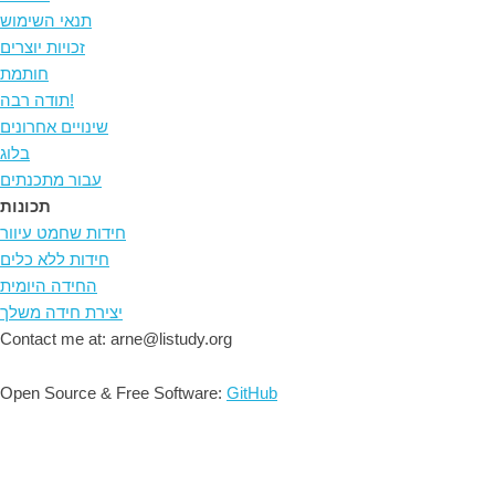
תנאי השימוש
זכויות יוצרים
חותמת
תודה רבה!
שינויים אחרונים
בלוג
עבור מתכנתים
תכונות
חידות שחמט עיוור
חידות ללא כלים
החידה היומית
יצירת חידה משלך
Contact me at: arne@listudy.org
Open Source & Free Software:
GitHub