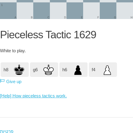
1
A
B
C
D
E
F
G
H
Pieceless Tactic 1629
White
to play.
h8
g6
h6
f4
Give up
[Help] How pieceless tactics work.
פרטיות