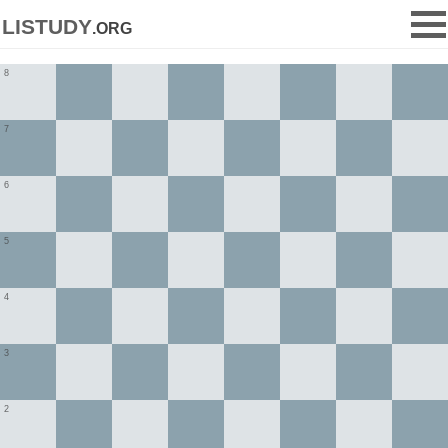
listudy
.org
8
7
6
5
4
3
2