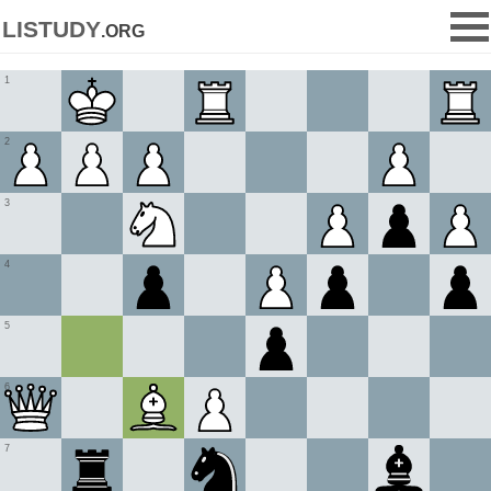
listudy
.org
1
2
3
4
5
6
7