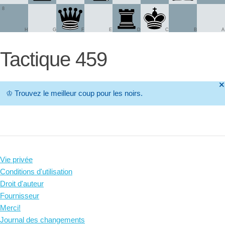
8
H
G
F
E
D
C
B
A
Tactique 459
🞫
♔
Trouvez le meilleur coup pour les noirs.
Vie privée
Conditions d'utilisation
Droit d'auteur
Fournisseur
Merci!
Journal des changements