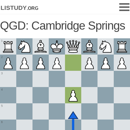
listudy
.org
QGD: Cambridge Springs
1
2
3
4
5
6