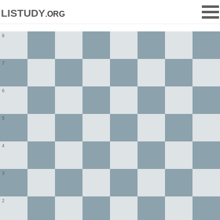
listudy
.org
8
7
6
5
4
3
2