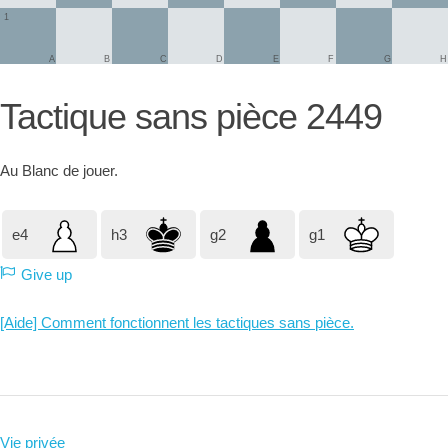
1
A
B
C
D
E
F
G
H
Tactique sans pièce 2449
Au
Blanc
de jouer.
e4
h3
g2
g1
Give up
[Aide] Comment fonctionnent les tactiques sans pièce.
Vie privée