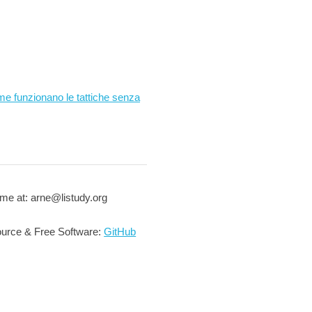
me funzionano le tattiche senza
me at: arne@listudy.org
urce & Free Software:
GitHub