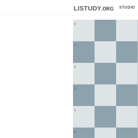
listudy
.org
STUDIO
8
7
6
5
4
3