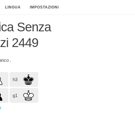
LINGUA
IMPOSTAZIONI
tica Senza
zi 2449
ianco
.
h3
g1
p