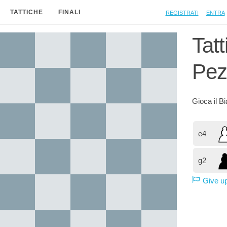
Registrati
Entra
TATTICHE
FINALI
Tat
Pez
Gioca il
B
e4
g2
Give u