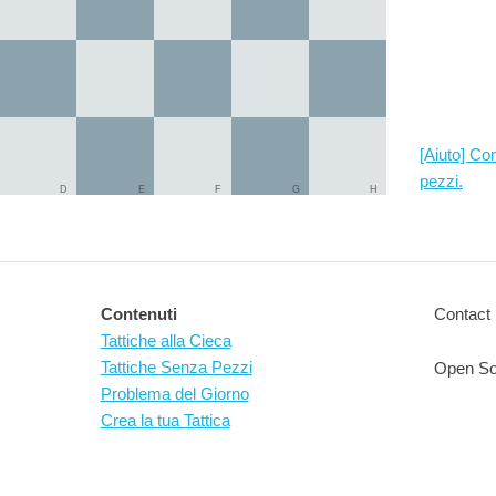
[Aiuto] Co
pezzi.
D
E
F
G
H
Contenuti
Contact 
Tattiche alla Cieca
Tattiche Senza Pezzi
Open So
Problema del Giorno
Crea la tua Tattica