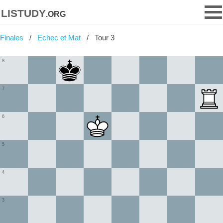
listudy
.org
Finales
Echec et Mat
Tour 3
8
7
6
5
4
3