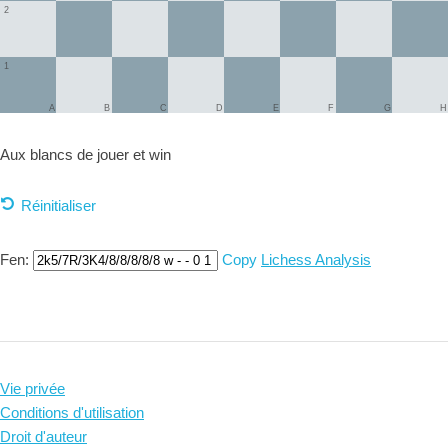
2
1
A
B
C
D
E
F
G
H
Aux blancs de jouer et
win
Réinitialiser
Fen:
Copy
Lichess Analysis
Vie privée
Conditions d'utilisation
Droit d'auteur