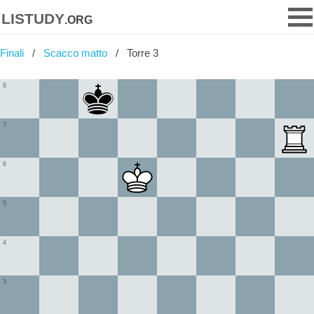
listudy
.org
Finali
Scacco matto
Torre 3
8
7
6
5
4
3