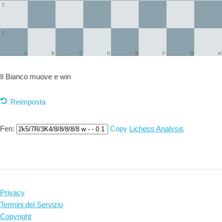
2
1
A
B
C
D
E
F
G
H
Il Bianco muove e
win
Reimposta
Fen:
Copy
Lichess Analysis
Privacy
Termini del Servizio
Copyright