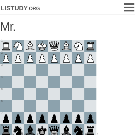
listudy
.org
Mr.
1
2
3
4
5
6
7
8
H
G
F
E
D
C
B
A