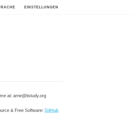
PRACHE
EINSTELLUNGEN
me at: arne@listudy.org
urce & Free Software:
GitHub