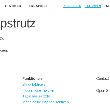
Registieren
Einloggen
TAKTIKEN
ENDSPIELE
S
 pstrutz
25.
udien.
Funktionen
Contact 
Blind-Taktiken
Figurenlose Taktiken
Open So
Tägliches Puzzle
Mach deine eigenen Taktiken