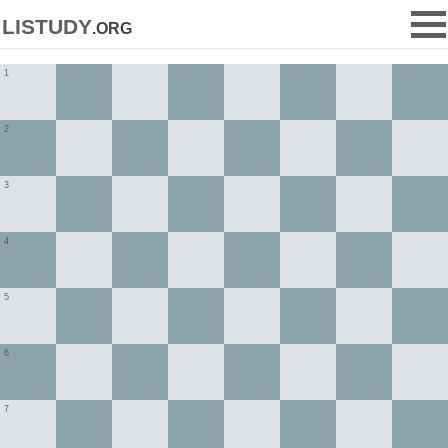
listudy
.org
1
2
3
4
5
6
7