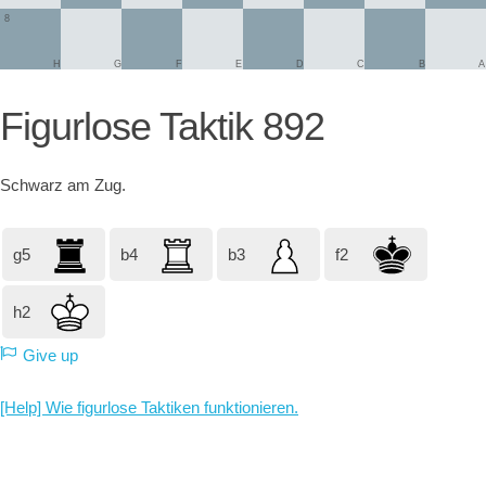
8
H
G
F
E
D
C
B
A
Figurlose Taktik 892
Schwarz
am Zug.
g5
b4
b3
f2
h2
Give up
[Help] Wie figurlose Taktiken funktionieren.