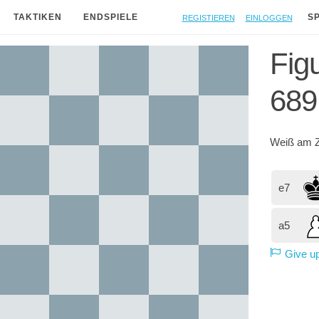
Registieren
Einloggen
TAKTIKEN
ENDSPIELE
S
Figu
689
Weiß
am Z
e7
a5
Give u