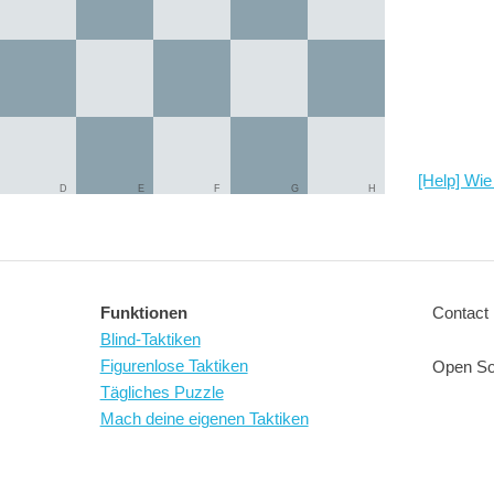
[Help] Wie 
D
E
F
G
H
Funktionen
Contact 
Blind-Taktiken
Figurenlose Taktiken
Open So
Tägliches Puzzle
Mach deine eigenen Taktiken