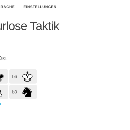
PRACHE
EINSTELLUNGEN
rlose Taktik
ug.
b6
b3
p