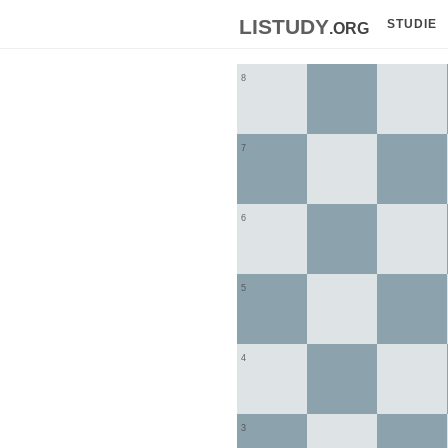
listudy
.org
STUDIE
8
7
6
5
4
3