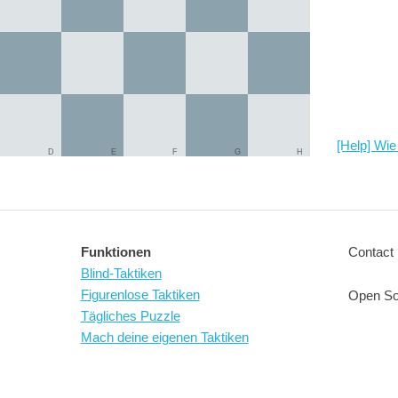
[Help] Wie 
D
E
F
G
H
Funktionen
Contact 
Blind-Taktiken
Figurenlose Taktiken
Open So
Tägliches Puzzle
Mach deine eigenen Taktiken