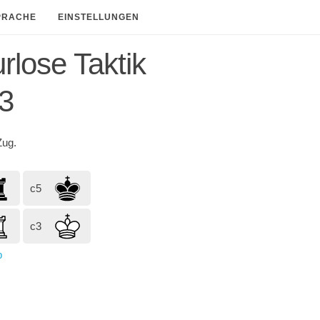
PRACHE
EINSTELLUNGEN
rlose Taktik
3
ug.
c5
c3
p