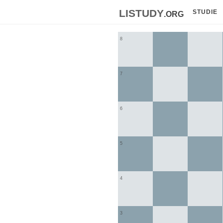
listudy
.org
STUDIE
8
7
6
5
4
3