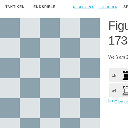
Registieren
Einloggen
TAKTIKEN
ENDSPIELE
S
Figu
173
Weiß
am Z
c8
e4
Give u