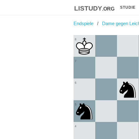
listudy
.org
STUDIE
Endspiele
Dame gegen Leich
8
7
6
5
4