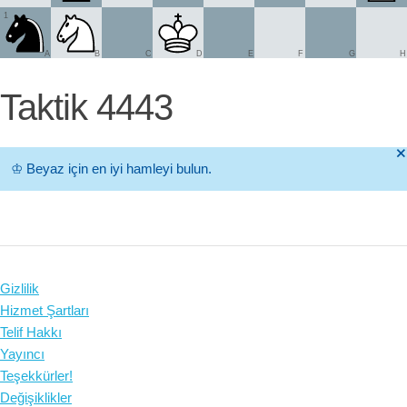
1
A
B
C
D
E
F
G
H
Taktik 4443
🞫
♔
Beyaz için en iyi hamleyi bulun.
Gizlilik
Hizmet Şartları
Telif Hakkı
Yayıncı
Teşekkürler!
Değişiklikler