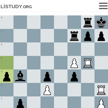
listudy
.org
8
7
6
5
4
3
2