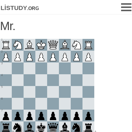
listudy
.org
Mr.
1
2
3
4
5
6
7
8
H
G
F
E
D
C
B
A