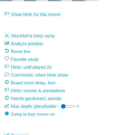
Show hints for this move!
Stockfish'e karşı oyna
Analyze position
Reset line
Favorite study
Hints: until played 2x
Comments: when hints show
Board reset delay: fast
Hints: moves & annotations
Hamle gecikmesi:
anında
Max depth:
placeholder
-
+
Jump to key move: on