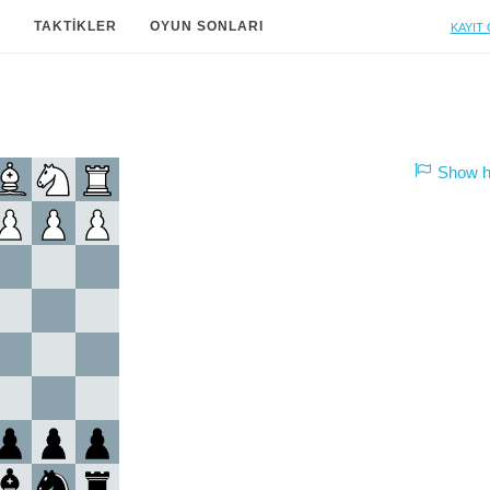
Kayıt 
A
TAKTIKLER
OYUN SONLARI
Show hi