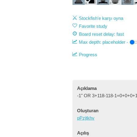
H
G
F
E
D
Stockfish'e karşı oyna
Favorite study
Board reset delay: fast
Max depth:
placeholder
-
Progress
Açıklama
-1" OR 3+118-118-1=0+0+0+1
Oluşturan
pPzjtkhv
Açılış