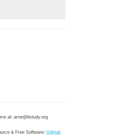
me at: arne@listudy.org
urce & Free Software:
GitHub