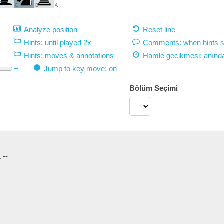
C
B
A
Analyze position
Reset line
Hints: until played 2x
Comments: when hints 
Hints: moves & annotations
Hamle gecikmesi:
anınd
+
Jump to key move: on
Bölüm Seçimi
 --