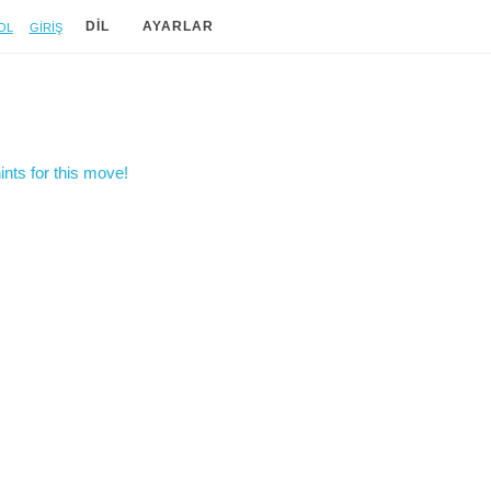
ol
Giriş
DIL
AYARLAR
nts for this move!