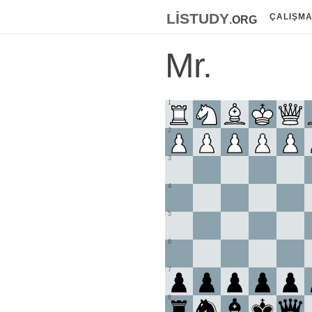
listudy
.org
ÇALIŞM
Mr.
1
2
3
4
5
6
7
8