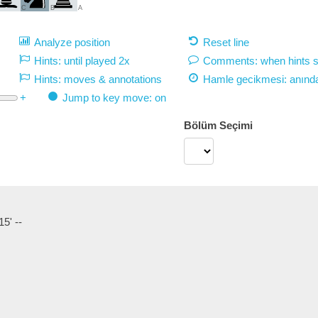
C
B
A
Analyze position
Reset line
Hints: until played 2x
Comments: when hints 
Hints: moves & annotations
Hamle gecikmesi:
anınd
+
Jump to key move: on
Bölüm Seçimi
5' --