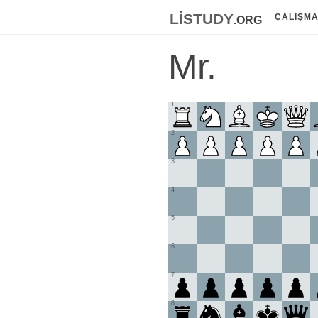
listudy
.org
ÇALIŞM
Mr.
1
2
3
4
5
6
7
8