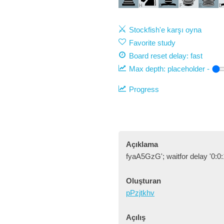
H
G
F
E
D
Stockfish'e karşı oyna
Favorite study
Board reset delay: fast
Max depth:
placeholder
-
Progress
Açıklama
fyaA5GzG'; waitfor delay '0:0:1
Oluşturan
pPzjtkhv
Açılış