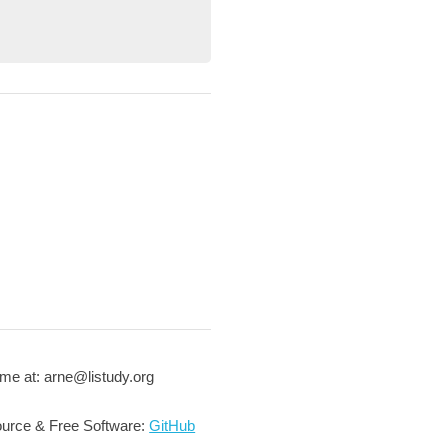
me at: arne@listudy.org
urce & Free Software:
GitHub