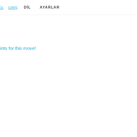
ol
Giriş
DIL
AYARLAR
nts for this move!