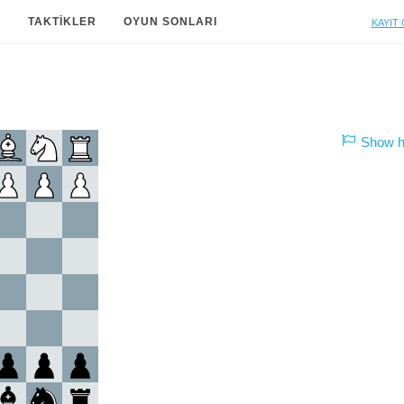
Kayıt 
A
TAKTIKLER
OYUN SONLARI
Show hi