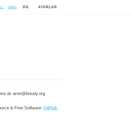
ol
Giriş
DIL
AYARLAR
me at: arne@listudy.org
urce & Free Software:
GitHub