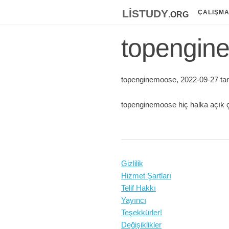
listudy
.org
ÇALIŞM
topengine
topenginemoose, 2022-09-27 tari
topenginemoose hiç halka açık ç
Gizlilik
Hizmet Şartları
Telif Hakkı
Yayıncı
Teşekkürler!
Değişiklikler