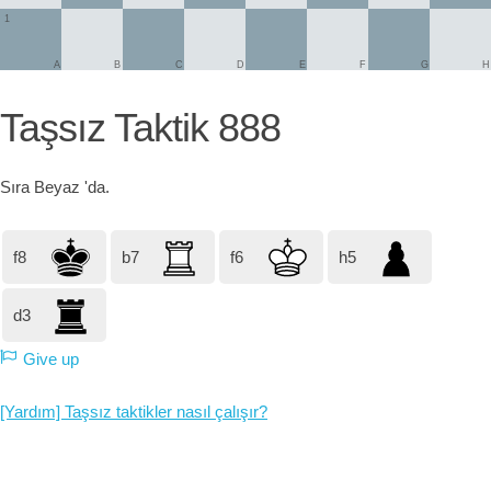
1
A
B
C
D
E
F
G
H
Taşsız Taktik 888
Sıra
Beyaz
'da.
f8
b7
f6
h5
d3
Give up
[Yardım] Taşsız taktikler nasıl çalışır?