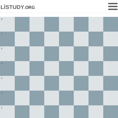
listudy
.org
8
7
6
5
4
3
2