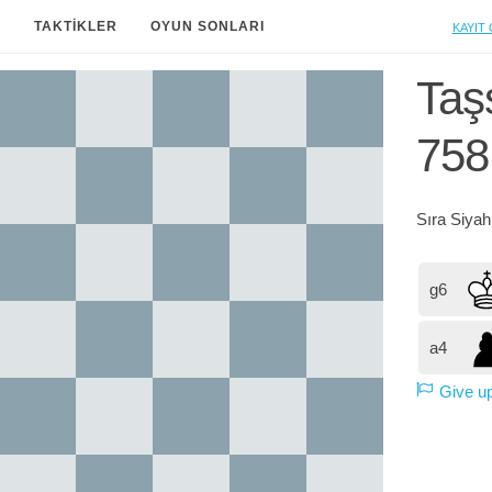
Kayıt 
A
TAKTIKLER
OYUN SONLARI
Taşs
758
Sıra
Siya
g6
a4
Give u