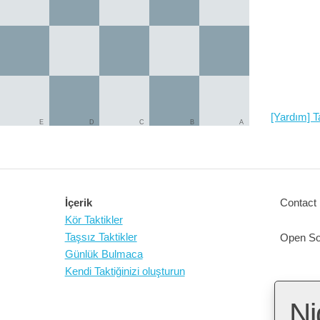
[Yardım] Ta
E
D
C
B
A
İçerik
Contact 
Kör Taktikler
Taşsız Taktikler
Open So
Günlük Bulmaca
Kendi Taktiğinizi oluşturun
Ni