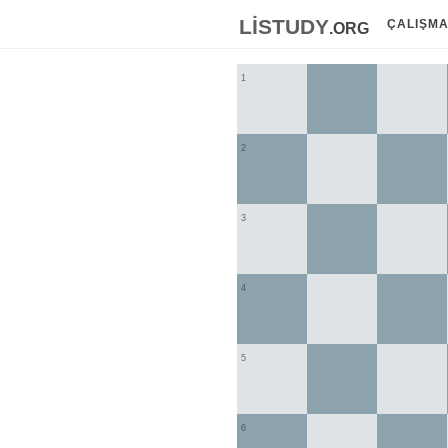
listudy
.org
ÇALIŞM
1
2
3
4
5
6