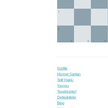
7
8
H
G
F
Gizlilik
Hizmet Şartları
Telif Hakkı
Yayıncı
Teşekkürler!
Değişiklikler
Blog