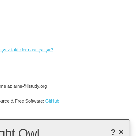
şsız taktikler nasıl çalışır?
me at: arne@listudy.org
urce & Free Software:
GitHub
ght Owl
?
×