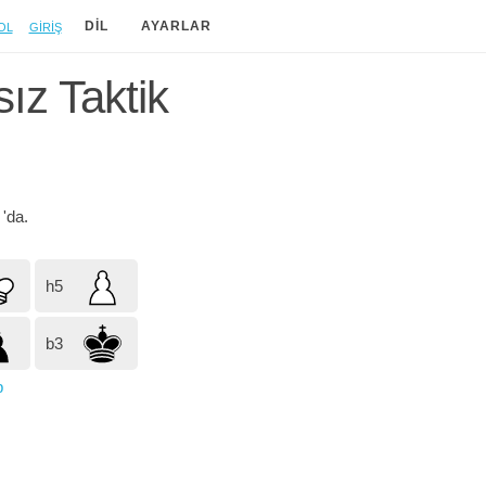
ol
Giriş
DIL
AYARLAR
ız Taktik
h
'da.
h5
b3
p