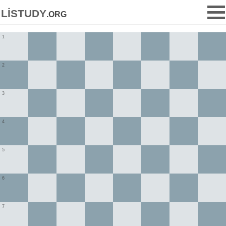
listudy
.org
1
2
3
4
5
6
7