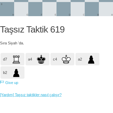
8
H
G
F
E
D
C
B
A
Taşsız Taktik 619
Sıra
Siyah
'da.
d7
a4
c4
a2
b2
Give up
[Yardım] Taşsız taktikler nasıl çalışır?