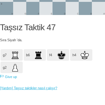
8
H
G
F
E
D
C
B
A
Taşsız Taktik 47
Sıra
Siyah
'da.
g7
b6
f4
h4
g2
Give up
[Yardım] Taşsız taktikler nasıl çalışır?