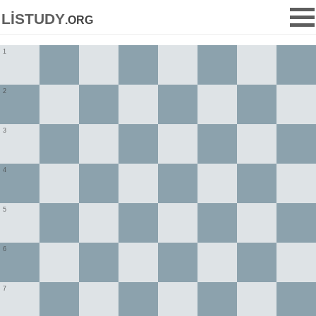
listudy
.org
1
2
3
4
5
6
7