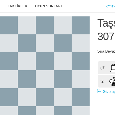
Kayıt 
A
TAKTIKLER
OYUN SONLARI
Taşs
307
Sıra
Beya
g7
f2
Give u