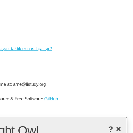
şsız taktikler nasıl çalışır?
me at: arne@listudy.org
urce & Free Software:
GitHub
ght Owl
?
×