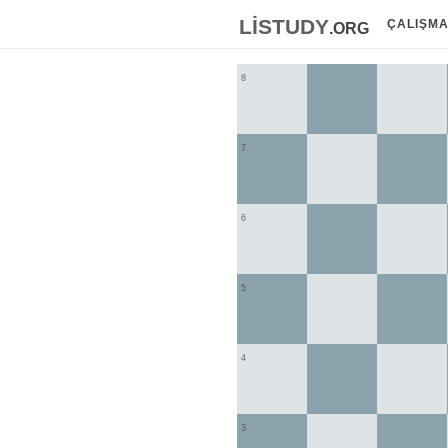
listudy
.org
ÇALIŞM
8
7
6
5
4
3