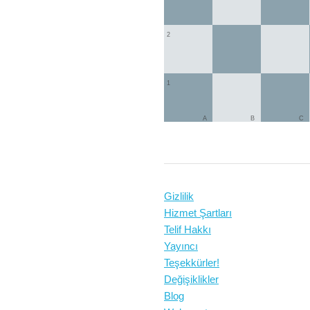
2
1
A
B
C
Gizlilik
Hizmet Şartları
Telif Hakkı
Yayıncı
Teşekkürler!
Değişiklikler
Blog