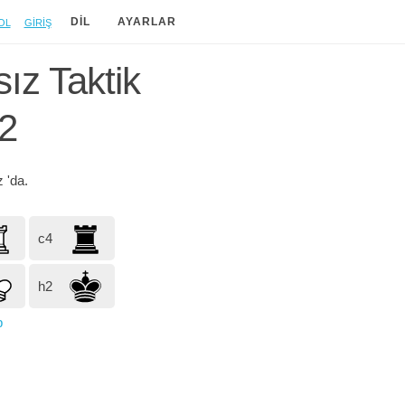
ol
Giriş
DIL
AYARLAR
ız Taktik
2
z
'da.
c4
h2
p