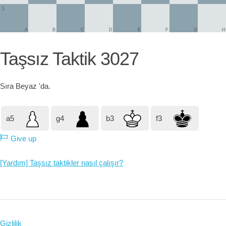
1
A
B
C
D
E
F
G
H
Taşsız Taktik 3027
Sıra
Beyaz
'da.
a5
g4
b3
f3
Give up
[Yardım] Taşsız taktikler nasıl çalışır?
Gizlilik