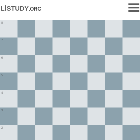
listudy
.org
8
7
6
5
4
3
2