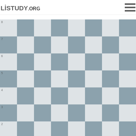
listudy
.org
8
7
6
5
4
3
2