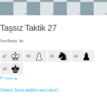
1
A
B
C
D
E
F
G
H
Taşsız Taktik 27
Sıra
Beyaz
'da.
g7
h6
e5
a4
b3
Give up
[Yardım] Taşsız taktikler nasıl çalışır?