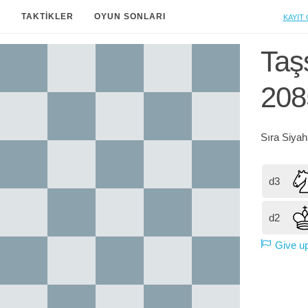
Kayıt 
A
TAKTIKLER
OYUN SONLARI
Taşs
208
Sıra
Siya
d3
d2
Give u