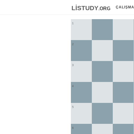
listudy
.org
ÇALIŞM
1
2
3
4
5
6