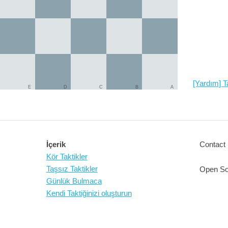
[Yardım] Ta
E
D
C
B
A
İçerik
Contact 
Kör Taktikler
Taşsız Taktikler
Open So
Günlük Bulmaca
Kendi Taktiğinizi oluşturun