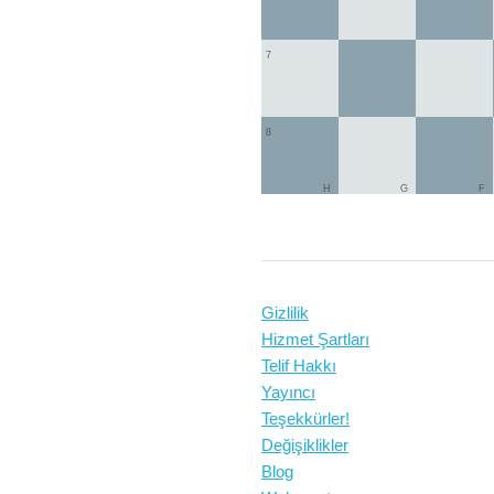
7
8
H
G
F
Gizlilik
Hizmet Şartları
Telif Hakkı
Yayıncı
Teşekkürler!
Değişiklikler
Blog