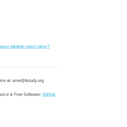
şsız taktikler nasıl çalışır?
me at: arne@listudy.org
urce & Free Software:
GitHub