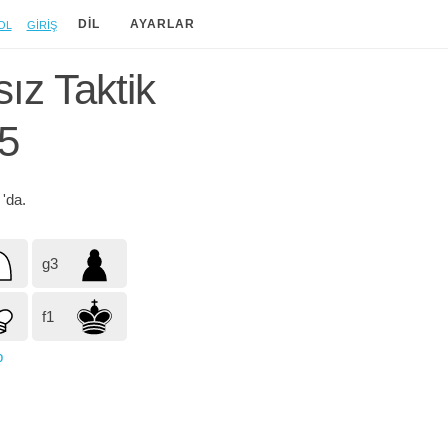
ol
Giriş
DIL
AYARLAR
ız Taktik
5
h
'da.
g3
f1
p