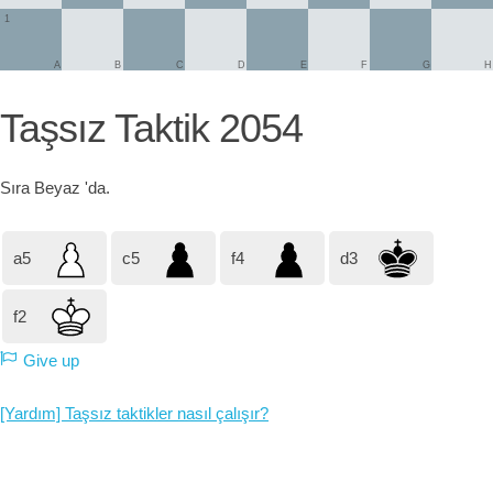
1
A
B
C
D
E
F
G
H
Taşsız Taktik 2054
Sıra
Beyaz
'da.
a5
c5
f4
d3
f2
Give up
[Yardım] Taşsız taktikler nasıl çalışır?