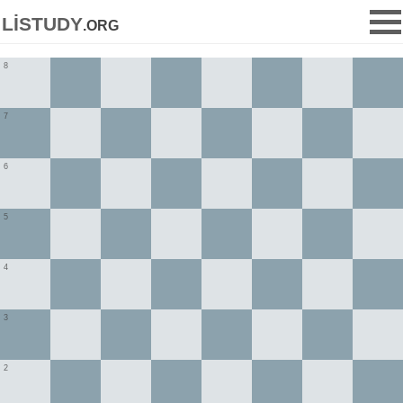
listudy
.org
8
7
6
5
4
3
2