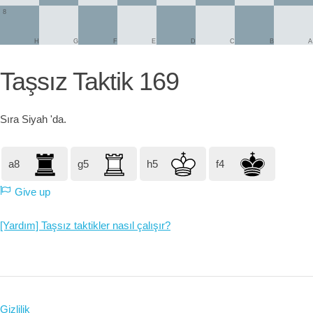
8
H
G
F
E
D
C
B
A
Taşsız Taktik 169
Sıra
Siyah
'da.
a8
g5
h5
f4
Give up
[Yardım] Taşsız taktikler nasıl çalışır?
Gizlilik