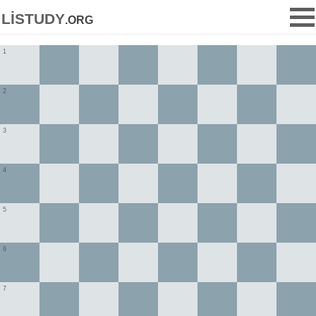
listudy
.org
1
2
3
4
5
6
7