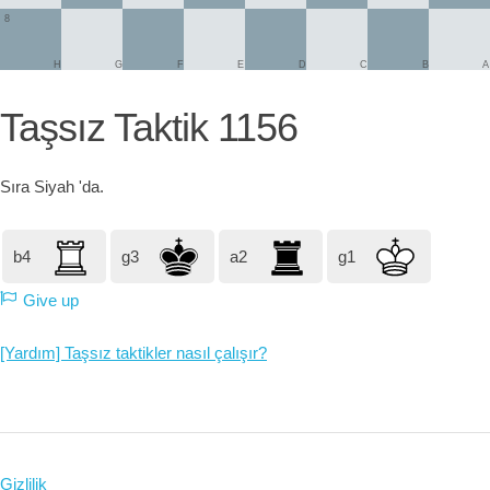
8
H
G
F
E
D
C
B
A
Taşsız Taktik 1156
Sıra
Siyah
'da.
b4
g3
a2
g1
Give up
[Yardım] Taşsız taktikler nasıl çalışır?
Gizlilik