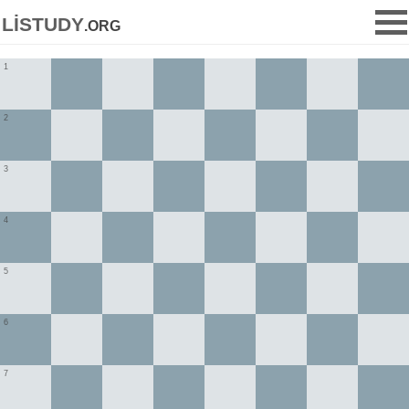
listudy
.org
1
2
3
4
5
6
7