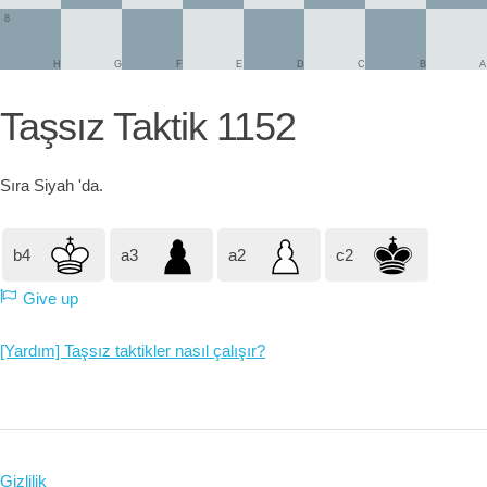
8
H
G
F
E
D
C
B
A
Taşsız Taktik 1152
Sıra
Siyah
'da.
b4
a3
a2
c2
Give up
[Yardım] Taşsız taktikler nasıl çalışır?
Gizlilik