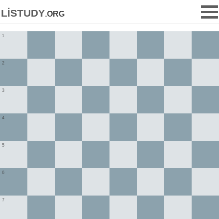
listudy
.org
1
2
3
4
5
6
7