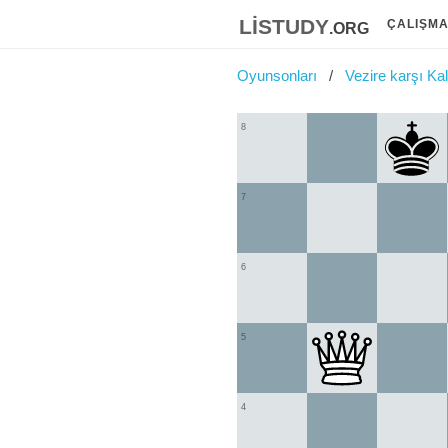
listudy
.org
ÇALIŞM
Oyunsonları
Vezire karşı Ka
8
7
6
5
4