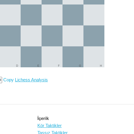
D
E
F
G
H
Copy
Lichess Analysis
İçerik
Kör Taktikler
Taşsız Taktikler