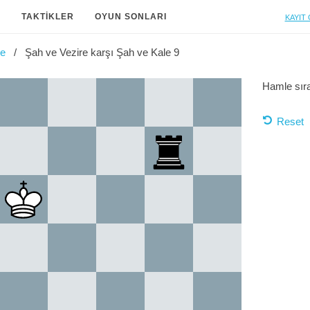
Kayıt 
A
TAKTIKLER
OYUN SONLARI
le
Şah ve Vezire karşı Şah ve Kale 9
Hamle sır
Reset