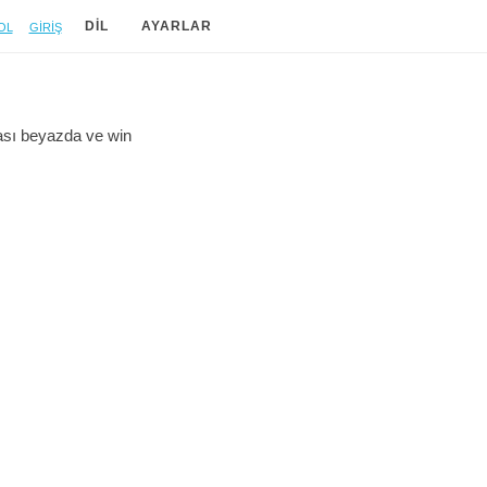
ol
Giriş
DIL
AYARLAR
ası beyazda ve
win