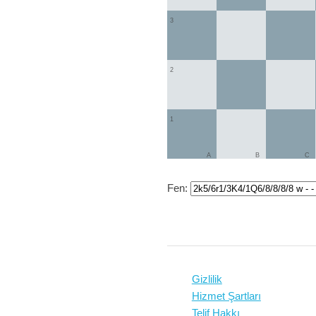
3
2
1
A
B
C
Fen:
Gizlilik
Hizmet Şartları
Telif Hakkı