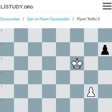
listudy
.org
Oyunsonları
Şah ve Piyon Oyunsonları
Piyon Terfisi 3
8
7
6
5
4
3