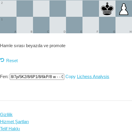
2
1
A
B
C
D
E
F
G
H
Hamle sırası beyazda ve
promote
Reset
Fen:
Copy
Lichess Analysis
Gizlilik
Hizmet Şartları
Telif Hakkı