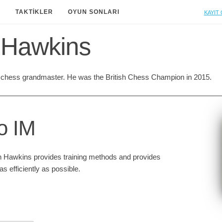
Kayıt 
A
TAKTIKLER
OYUN SONLARI
 Hawkins
 chess grandmaster. He was the British Chess Champion in 2015.
o IM
n Hawkins provides training methods and provides
as efficiently as possible.