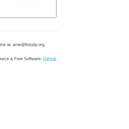
me at: arne@listudy.org
urce & Free Software:
GitHub