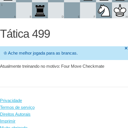
1
A
B
C
D
E
F
G
H
Tática 499
🞫
♔
Ache melhor jogada para as brancas.
Atualmente treinando no motivo: Four Move Checkmate
Privacidade
Termos de serviço
Direitos Autorais
Imprimir
Muito obrigado