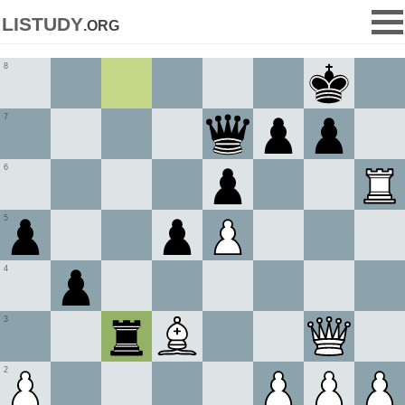
listudy
.org
8
7
6
5
4
3
2