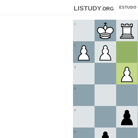
listudy
.org
ESTUDO
1
2
3
4
5
6