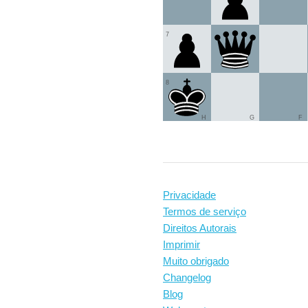
7
8
H
G
F
Privacidade
Termos de serviço
Direitos Autorais
Imprimir
Muito obrigado
Changelog
Blog