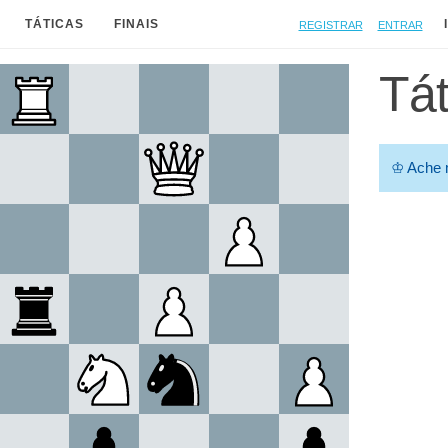
Registrar
Entrar
TÁTICAS
FINAIS
Tát
♔
Ache m