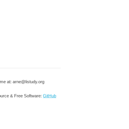
me at: arne@listudy.org
urce & Free Software:
GitHub