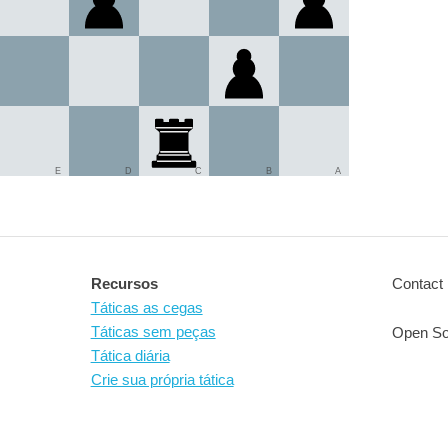
E
D
C
B
A
Recursos
Contact 
Táticas as cegas
Táticas sem peças
Open So
Tática diária
Crie sua própria tática