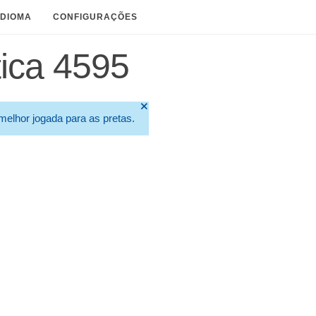
IDIOMA
CONFIGURAÇÕES
ica 4595
🞫
elhor jogada para as pretas.