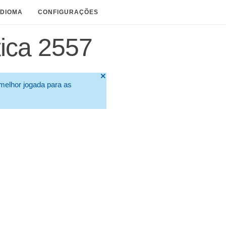
IDIOMA
CONFIGURAÇÕES
ica 2557
🞫
melhor jogada para as