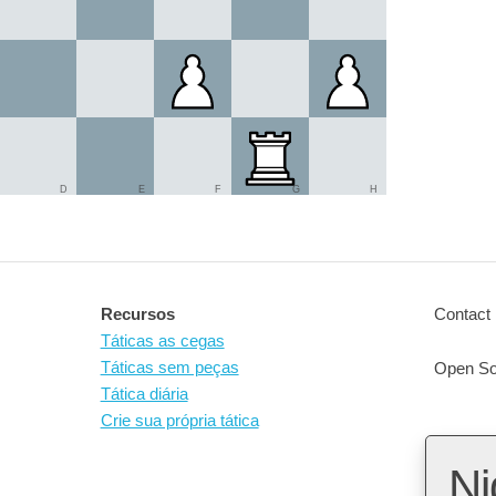
D
E
F
G
H
Recursos
Contact 
Táticas as cegas
Táticas sem peças
Open So
Tática diária
Crie sua própria tática
Ni