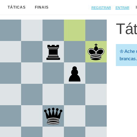
Registrar
Entrar
TÁTICAS
FINAIS
Tát
♔
Ache 
brancas.