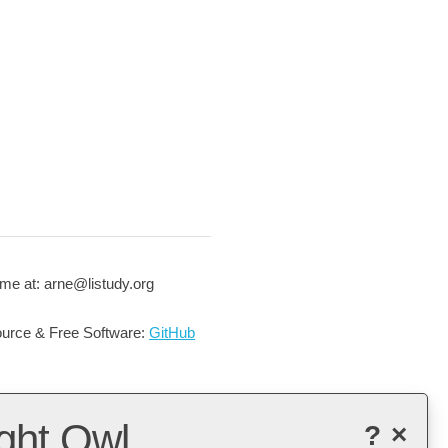
me at: arne@listudy.org
urce & Free Software:
GitHub
ght Owl
?
×