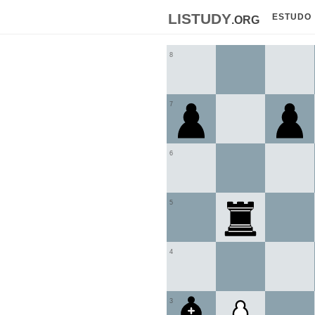
listudy
.org
ESTUDO
8
7
6
5
4
3