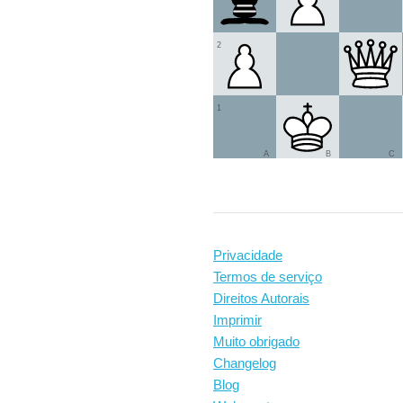
2
1
A
B
C
Privacidade
Termos de serviço
Direitos Autorais
Imprimir
Muito obrigado
Changelog
Blog