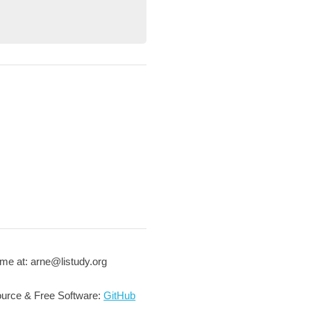
me at: arne@listudy.org
urce & Free Software:
GitHub