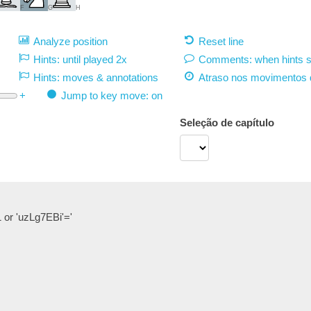
F
G
H
Analyze position
Reset line
Hints: until played 2x
Comments: when hints 
Hints: moves & annotations
Atraso nos movimentos 
+
Jump to key move: on
Seleção de capítulo
or 'uzLg7EBi'='