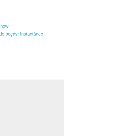
show
de peças:
Instantâneo