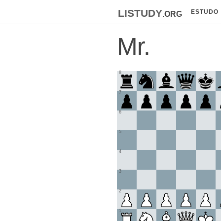
listudy
.org
ESTUDO
Mr.
8
7
6
5
4
3
2
1