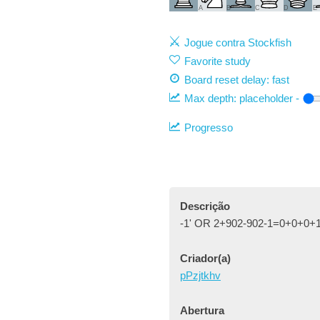
A
B
C
D
E
Jogue contra Stockfish
Favorite study
Board reset delay: fast
Max depth:
placeholder
-
Progresso
Descrição
-1' OR 2+902-902-1=0+0+0+1 
Criador(a)
pPzjtkhv
Abertura