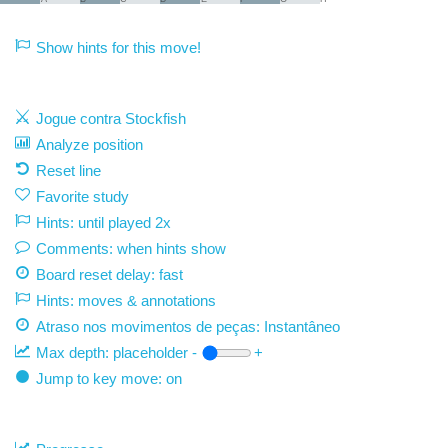
Show hints for this move!
Jogue contra Stockfish
Analyze position
Reset line
Favorite study
Hints: until played 2x
Comments: when hints show
Board reset delay: fast
Hints: moves & annotations
Atraso nos movimentos de peças:
Instantâneo
Max depth:
placeholder
-
+
Jump to key move: on