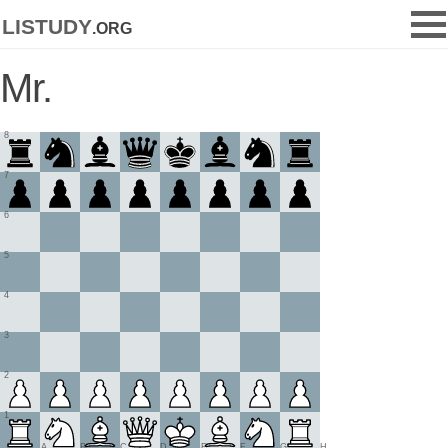
listudy
.org
Mr.
8
7
6
5
4
3
2
1
A
B
C
D
E
F
G
H