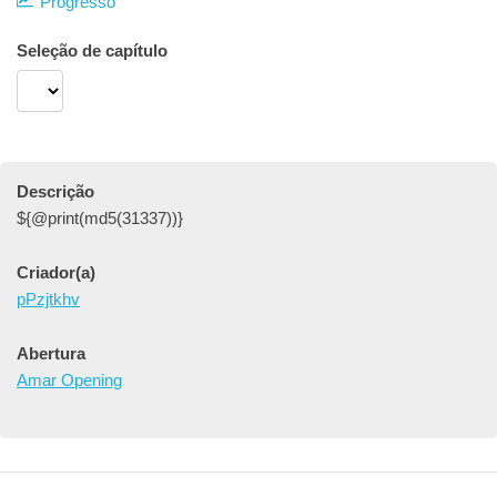
Progresso
Seleção de capítulo
Descrição
${@print(md5(31337))}
Criador(a)
pPzjtkhv
Abertura
Amar Opening